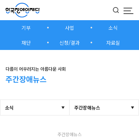
모바
버튼
기부
사업
소식
재단
신청/결과
자료실
다름이 어우러지는 아름다운 사회
주간장애뉴스
소식
주간장애뉴스
주간장애뉴스