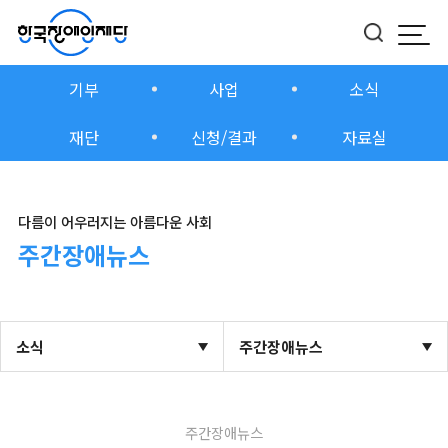
모바
버튼
기부
사업
소식
재단
신청/결과
자료실
다름이 어우러지는 아름다운 사회
주간장애뉴스
소식
주간장애뉴스
주간장애뉴스