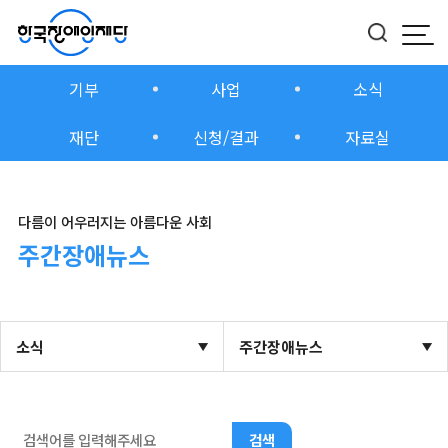
모
버
기부
사업
소식
재단
신청/결과
자료실
다름이 어우러지는 아름다운 사회
주간장애뉴스
소식
주간장애뉴스
검색