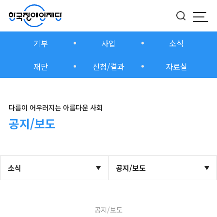
모바
버튼
기부
사업
소식
재단
신청/결과
자료실
다름이 어우러지는 아름다운 사회
공지/보도
소식
공지/보도
공지/보도