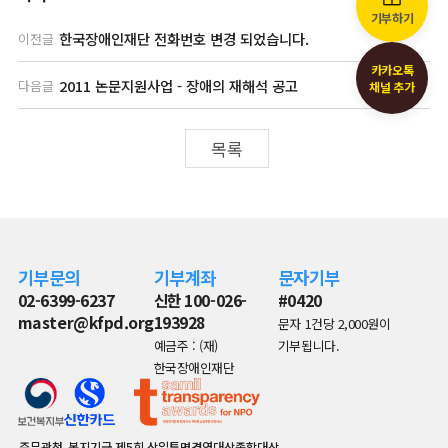
기부하기
한국장애인재단 전화번호 변경 되었습니다.
이전글
카카오톡
2011 논문지원사업 - 장애의 재해석 공고
다음글
채널 추가
목록
기부문의
기부계좌
문자기부
02-6399-6237
신한 100-026-
#0420
master@kfpd.org
193928
문자 1건당 2,000원이
예금주 : (재)
기부됩니다.
한국장애인재단
주무관청
복지기금
제5회 삼일투명경영대상종합대상