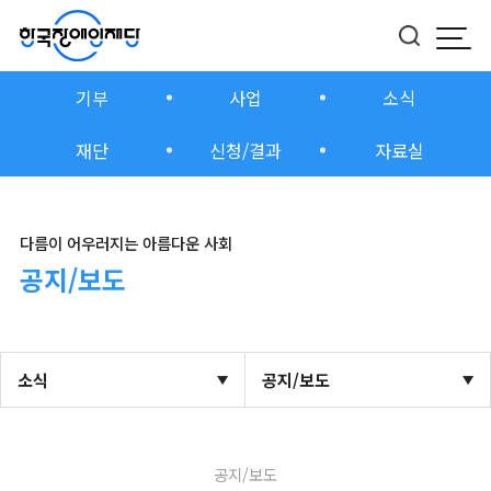
모바
버튼
기부
사업
소식
재단
신청/결과
자료실
다름이 어우러지는 아름다운 사회
공지/보도
소식
공지/보도
공지/보도