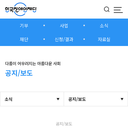
모바
버튼
기부
사업
소식
재단
신청/결과
자료실
다름이 어우러지는 아름다운 사회
공지/보도
소식
공지/보도
공지/보도