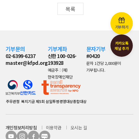
목록
기부하기
카카오톡
기부문의
기부계좌
문자기부
채널 추가
02-6399-6237
신한 100-026-
#0420
master@kfpd.org
193928
문자 1건당 2,000원이
예금주 : (재)
기부됩니다.
한국장애인재단
주무관청
복지기금
제5회 삼일투명경영대상종합대상
개인정보처리방침
이용약관
오시는 길