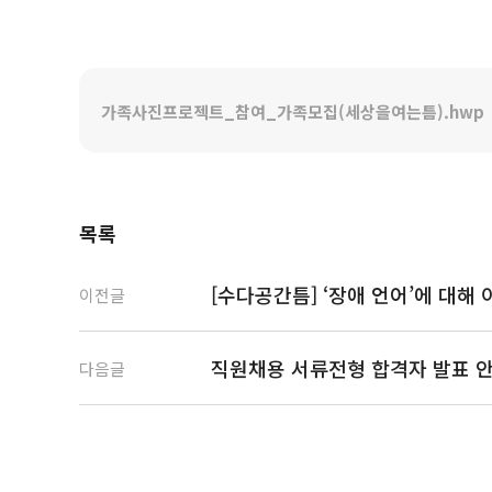
가족사진프로젝트_참여_가족모집(세상을여는틈).hwp
목록
[수다공간틈] ‘장애 언어’에 대
이전글
직원채용 서류전형 합격자 발표 
다음글