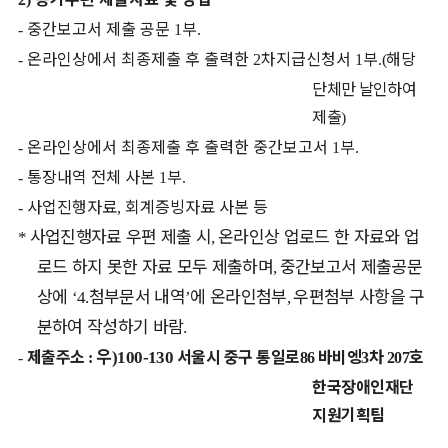
중간보고서 제출 공문
부
-
1
.
온라인상에서 최종제출 후 출력한
차지급신청서
부
해당
-
2
1
.
(
단체만 날인하여
제출
)
온라인상에서 최종제출 후 출력한 중간보고서
부
-
1
.
통장내역 전체 사본
부
-
1
.
사업진행자료
회계증빙자료 사본 등
-
,
사업진행자료 우편 제출 시
온라인상 업로드 한 자료와 업
*
,
로드 하지 못한 자료 모두 제출하며
중간보고서 제출공문
,
상에
첨부문서 내역
에 온라인첨부
우편첨부 사항을 구
‘4.
’
,
분하여 작성하기 바람
.
우
제출주소
서울시 중구 통일로
바비엥
차
호
)100-130
-
:
86
3
207
한국장애인재단
지원기획팀