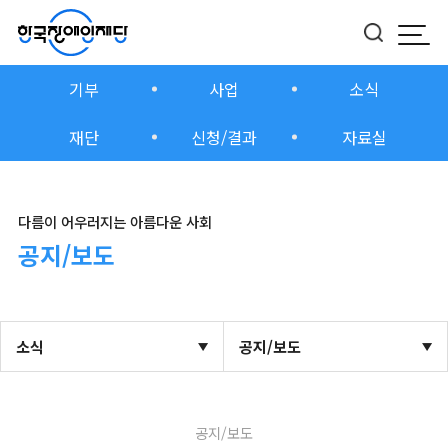
모바
버튼
기부
사업
소식
재단
신청/결과
자료실
다름이 어우러지는 아름다운 사회
공지/보도
소식
공지/보도
공지/보도