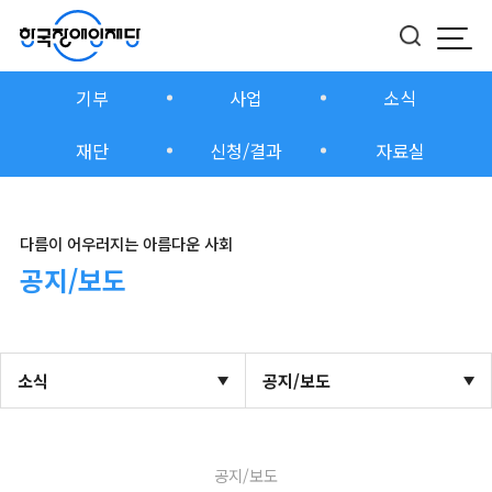
모바
버튼
기부
사업
소식
재단
신청/결과
자료실
다름이 어우러지는 아름다운 사회
공지/보도
소식
공지/보도
공지/보도