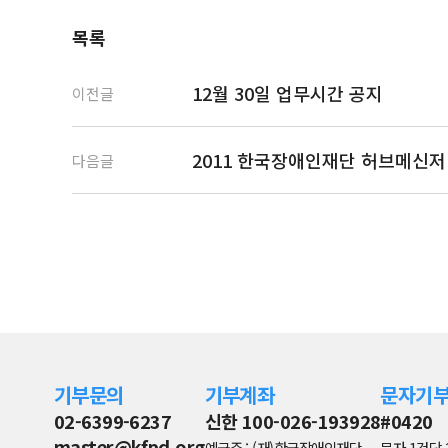
목록
12월 30일 업무시간 공지
이전글
2011 한국장애인재단 허브메신저
다음글
기부문의
기부계좌
문자기
02-6399-6237
신한 100-026-193928
#0420
master@kfpd.org
예금주 : (재)한국장애인재단
문자 1건당 