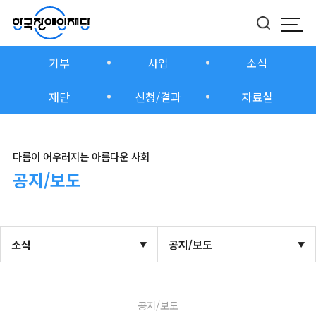
모바
버튼
기부
사업
소식
재단
신청/결과
자료실
다름이 어우러지는 아름다운 사회
공지/보도
소식
공지/보도
공지/보도