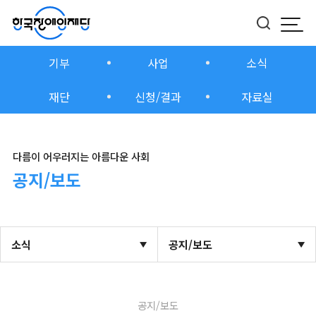
모바
버튼
기부
사업
소식
재단
신청/결과
자료실
다름이 어우러지는 아름다운 사회
공지/보도
소식
공지/보도
공지/보도