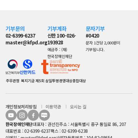
기부문의
기부계좌
문자기부
02-6399-6237
신한 100-026-
#0420
master@kfpd.org
193928
문자 1건당 2,000원이
예금주 : (재)
기부됩니다.
한국장애인재단
주무관청
복지기금
제5회 삼일투명경영대상종합대상
개인정보처리방침
이용약관
오시는 길
한국장애인재단
대표자 : 권선진
주소 : 서울특별시 중구 통일로 86, 207
대표번호 : 02-6399-6237
팩스 : 02-6399-6238
이메일 : master@kfpd.org
사업자등록번호 : 104-82-08654