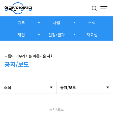
모바
버튼
기부
사업
소식
재단
신청/결과
자료실
다름이 어우러지는 아름다운 사회
공지/보도
소식
공지/보도
공지/보도