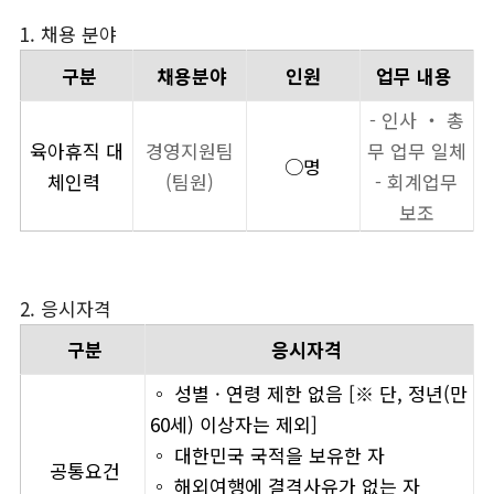
1. 채용 분야
구분
채용분야
인원
업무 내용
- 인사 ‧ 총
육아휴직 대
경영지원팀
무 업무 일체
○명
체인력
(팀원)
- 회계업무
보조
2. 응시자격
구분
응시자격
◦ 성별 · 연령 제한 없음 [※ 단, 정년(만
60세) 이상자는 제외]
◦ 대한민국 국적을 보유한 자
공통요건
◦ 해외여행에 결격사유가 없는 자