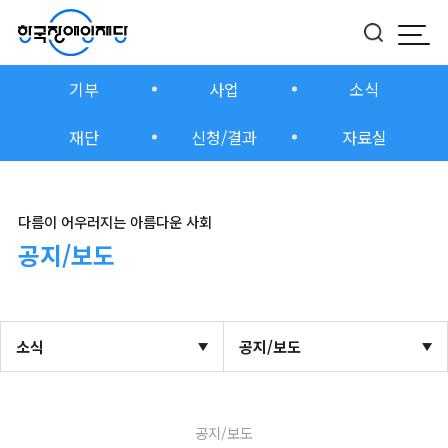
모바
버튼
기부
사업
소식
재단
신청/결과
자료실
다름이 어우러지는 아름다운 사회
공지/보도
소식
공지/보도
공지/보도