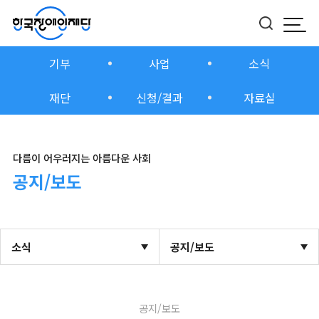
모바
버튼
기부
사업
소식
재단
신청/결과
자료실
다름이 어우러지는 아름다운 사회
공지/보도
소식
공지/보도
공지/보도