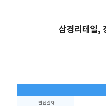
삼경리테일, 
발신일자