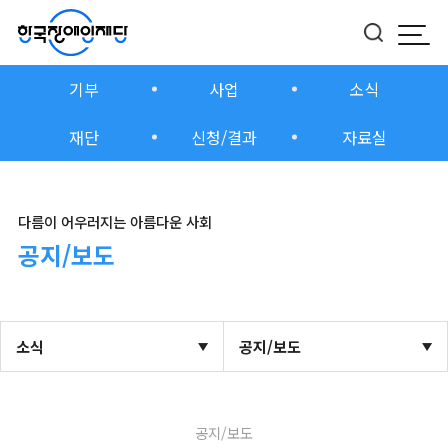
모바
버튼
기부
사업
소식
재단
신청/결과
자료실
다름이 어우러지는 아름다운 사회
공지/보도
소식
공지/보도
공지/보도