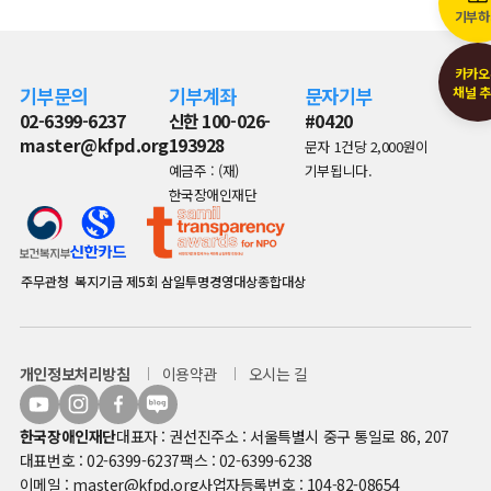
기부하
카카오
기부문의
기부계좌
문자기부
채널 
02-6399-6237
신한 100-026-
#0420
master@kfpd.org
193928
문자 1건당 2,000원이
예금주 : (재)
기부됩니다.
한국장애인재단
주무관청
복지기금
제5회 삼일투명경영대상종합대상
개인정보처리방침
이용약관
오시는 길
한국장애인재단
대표자 : 권선진
주소 : 서울특별시 중구 통일로 86, 207
대표번호 : 02-6399-6237
팩스 : 02-6399-6238
이메일 : master@kfpd.org
사업자등록번호 : 104-82-08654