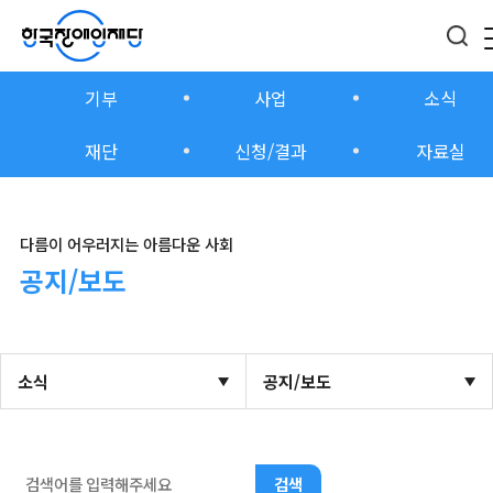
기부
사업
소식
재단
신청/결과
자료실
다름이 어우러지는 아름다운 사회
공지/보도
소식
공지/보도
검색