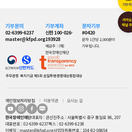
기부하
카카오
기부문의
기부계좌
문자기부
채널 
02-6399-6237
신한 100-026-
#0420
master@kfpd.org
193928
문자 1건당 2,000원이
예금주 : (재)
기부됩니다.
한국장애인재단
주무관청
복지기금
제5회 삼일투명경영대상종합대상
개인정보처리방침
이용약관
오시는 길
한국장애인재단
대표자 : 권선진
주소 : 서울특별시 중구 통일로 86, 207
대표번호 : 02-6399-6237
팩스 : 02-6399-6238
이메일 : master@kfpd.org
사업자등록번호 : 104-82-08654