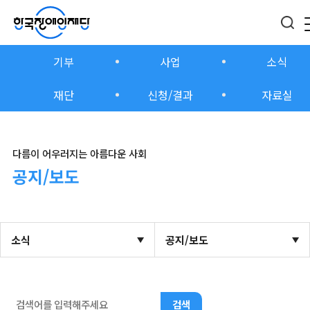
기부
사업
소식
재단
신청/결과
자료실
다름이 어우러지는 아름다운 사회
공지/보도
소식
공지/보도
검색