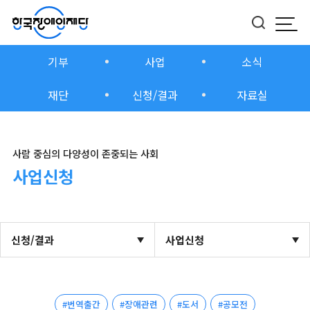
모바
버튼
기부
사업
소식
재단
신청/결과
자료실
사람 중심의 다양성이 존중되는 사회
사업신청
신청/결과
사업신청
#번역출간
#장애관련
#도서
#공모전