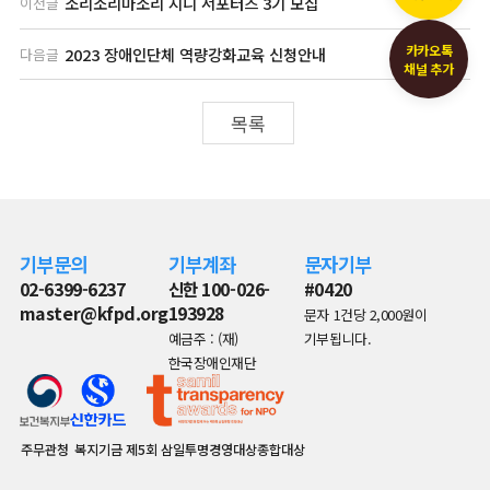
소리소리마소리 지니 서포터즈 3기 모집
이전글
카카오톡
2023 장애인단체 역량강화교육 신청안내
다음글
채널 추가
목록
기부문의
기부계좌
문자기부
02-6399-6237
신한 100-026-
#0420
master@kfpd.org
193928
문자 1건당 2,000원이
예금주 : (재)
기부됩니다.
한국장애인재단
주무관청
복지기금
제5회 삼일투명경영대상종합대상