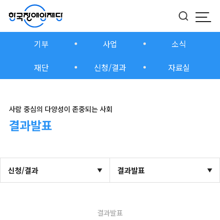
모바
버튼
기부
사업
소식
재단
신청/결과
자료실
사람 중심의 다양성이 존중되는 사회
결과발표
신청/결과
결과발표
결과발표