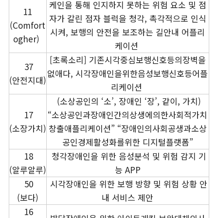
케인을 통해 인지하지 못하는 위험 요소 및 점
11
자가 갈린 점자 블럭을 청각, 촉각적으로 인식
(Comfort
시켜, 보행의 안전을 보조하는 길안내 어플리
ogher)
케이션
[초록소리] 기존시각중심보행신호등의장벽을
37
없애다, 시각장애인을위한음성보행신호등어플
(안전지대)
리케이션
(소상공인의 ‘소’, 장애인 ‘장’, 같이, 가치)
17
“소상공인과장애인간의상생에의한사회적가치
(소장가치)
창출애플리케이션” “장애인의사회공생과소상
공인경제활성화를위한 디지털플랫폼”
18
청각장애인을 위한 음성분석 및 위험 감지 기
(알루알루)
능 APP
50
시각장애인을 위한 보행 방향 및 위험 상황 안
(보다)
내 서비스 제안
16