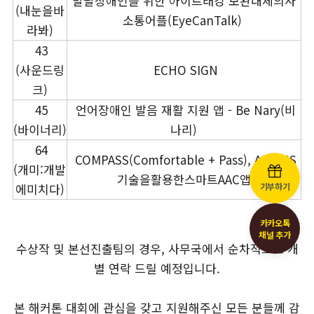
발달장애인을 위한 아이트래킹 보완대체의사
(내눈을바
소통어플(EyeCanTalk)
라봐)
43
(사운드링
ECHO SIGN
크)
45
언어장애인 발음 재활 지원 앱 - Be Nary(비
(바이너리)
나리)
64
COMPASS(Comfortable + Pass), AI&GPS
(개미:개발
기술을활용한스마트AAC앱
에미치다)
기부하기
카카오톡
채널 추가
수상작 및 본선진출팀의 경우, 사무국에서 순차적으로 개
별 연락 드릴 예정입니다.
본 해커톤 대회에 관심을 갖고 지원해주신 모든 분들께 감