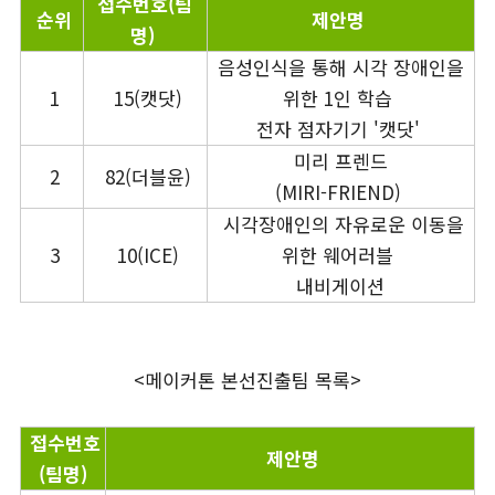
접수번호(팀
순위
제안명
명)
음성인식을 통해 시각 장애인을
1
15(캣닷)
위한 1인 학습
전자 점자기기 '캣닷'
미리 프렌드
2
82(더블윤)
(MIRI-FRIEND)
시각장애인의 자유로운 이동을
3
10(ICE)
위한 웨어러블
내비게이션
<메이커톤 본선진출팀 목록>
접수번호
제안명
(팀명)