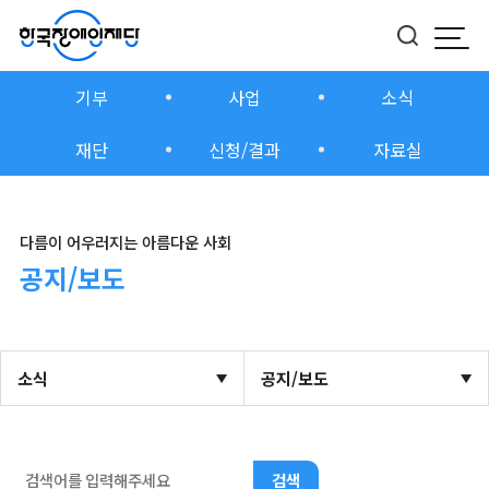
모바
버튼
기부
사업
소식
재단
신청/결과
자료실
다름이 어우러지는 아름다운 사회
공지/보도
소식
공지/보도
검색