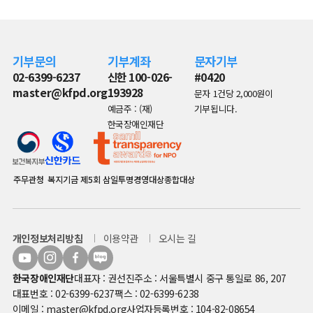
기부문의
기부계좌
문자기부
02-6399-6237
신한 100-026-
#0420
master@kfpd.org
193928
문자 1건당 2,000원이
예금주 : (재)
기부됩니다.
한국장애인재단
주무관청
복지기금
제5회 삼일투명경영대상종합대상
개인정보처리방침
이용약관
오시는 길
한국장애인재단
대표자 : 권선진
주소 : 서울특별시 중구 통일로 86, 207
대표번호 : 02-6399-6237
팩스 : 02-6399-6238
이메일 : master@kfpd.org
사업자등록번호 : 104-82-08654