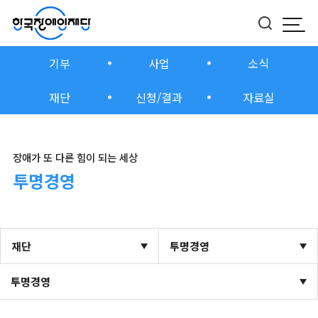
모바
버튼
기부
사업
소식
재단
신청/결과
자료실
장애가 또 다른 힘이 되는 세상
투명경영
재단
투명경영
투명경영