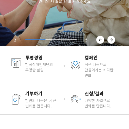
민아의 내일을 함께 지켜주세요
이전
다음
2
5
버튼
버튼
투명경영
캠페인
한국장애인재단의
작은 나눔으로
투명한 살림
만들어가는 커다란
변화
기부하기
신청/결과
한번의 나눔은
더 큰
다양한 사업으로
변화를 만듭니다.
변화를 만듭니다.