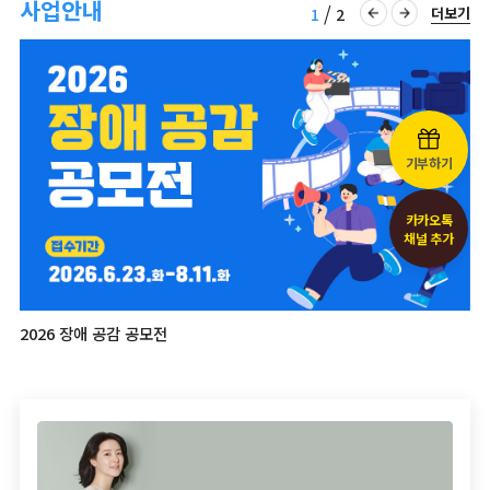
사업안내
/
더보기
1
2
이전
다음
버튼
버튼
기부하기
카카오톡
채널 추가
2026 장애 공감 공모전
2