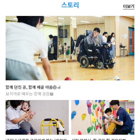
스토리
더보기
함께 던진 공, 함께 배운 마음🏐🦽
보치아로 배우는 장애 공감🏫