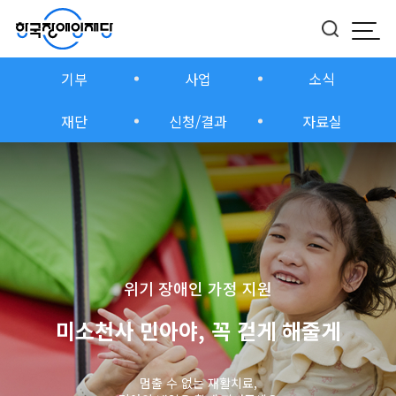
모바
버튼
기부
사업
소식
재단
신청/결과
자료실
위기 장애인 가정 지원
미소천사 민아야, 꼭 걷게 해줄게
멈출 수 없는 재활치료,